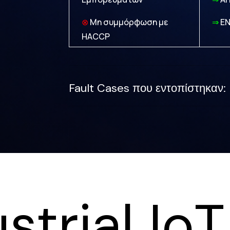
⊗
Μη συμμόρφωση με
⇒
EN
HACCP
Fault Cases που εντοπίστηκαν:
strial Io