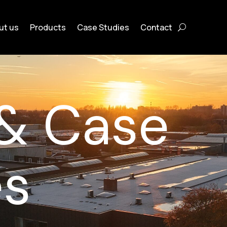
ut us
Products
Case Studies
Contact
& Case
es