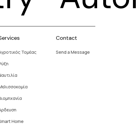
Services
Contact
Aγροτικός Τομέας
Send a Message
Ψύξη
Ναυτιλία
Μελισσοκομία
Βιομηχανία
Άρδευση
Smart Home