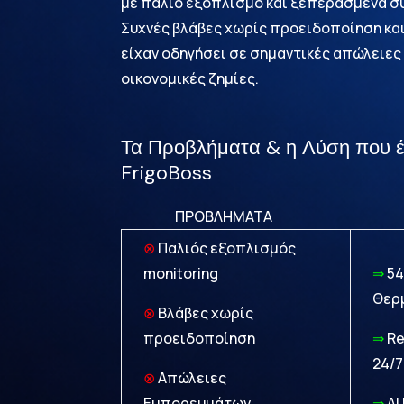
με παλιό εξοπλισμό και ξεπερασμένα σ
Συχνές βλάβες χωρίς προειδοποίηση κα
είχαν οδηγήσει σε σημαντικές απώλειε
οικονομικές ζημίες.
Τα Προβλήματα & η Λύση που 
FrigoBoss
ΠΡΟΒΛΗΜΑΤΑ ΛΥΣΗ 
⊗
Παλιός εξοπλισμός
monitoring
⇒
54
Θερ
⊗
Βλάβες χωρίς
προειδοποίηση
⇒
Re
24/7
⊗
Απώλειες
Εμπορευμάτων
⇒
AI