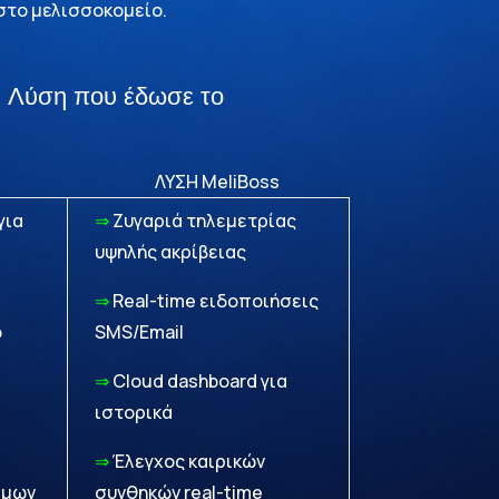
στο μελισσοκομείο.
 Λύση που έδωσε το
ΤΑ ΛΥΣΗ MeliBoss
για
⇒
Ζυγαριά τηλεμετρίας
υψηλής ακρίβειας
⇒
Real-time ειδοποιήσεις
ό
SMS/Email
⇒
Cloud dashboard για
ιστορικά
⇒
Έλεγχος καιρικών
ίμων
συνθηκών real-time