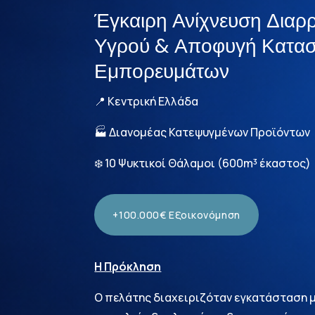
Έγκαιρη Ανίχνευση Διαρ
Υγρού & Αποφυγή Κατα
Εμπορευμάτων
📍 Κεντρική Ελλάδα
🏭 Διανομέας Κατεψυγμένων Προϊόντων
❄️ 10 Ψυκτικοί Θάλαμοι (600m³ έκαστος)
+100.000€ Εξοικονόμηση
Η Πρόκληση
Ο πελάτης διαχειριζόταν εγκατάσταση μ