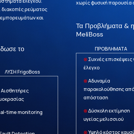
υστήματα ελέγχου.
χωρίς φυσική παρουσία 
ι διακοπές ρεύματος
ς εμπορευμάτων και
Τα Προβλήματα & η
MeliBoss
έδωσε το
ΠΡΟΒΛΗΜΑ
⊗
Συχνές επισκέψεις 
έλεγχο
FrigoBoss
⊗
Αδυναμία
παρακολούθησης απ
 Αισθητήρες
απόσταση
μοκρασίας
⊗
Δύσκολη εκτίμηση
al-time monitoring
υγείας μελισσιού
⊗
Υψηλό κόστος καυσ
 Fault Detection