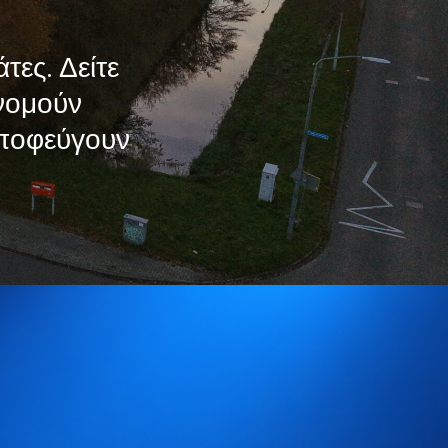
ες. Δείτε
ονομούν
αποφεύγουν