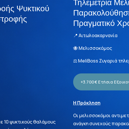
Τηλεμετρία Μελ
ροής Ψυκτικού
Παρακολούθησ
στροφής
Πραγματικό Χρ
📍 Αιτωλοακαρνανία
🐝 Μελισσοκόμος
⚖️ MeliBoss Ζυγαριά τηλ
+3.700€ Ετήσια Εξοικ
Η Πρόκληση
Οι μελισσοκόμοι αντιμε
ε 10 ψυκτικούς θαλάμους
ανάγκη συνεχούς παρακο