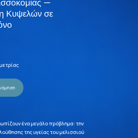
ισσοκομίας —
η Κυψελών σε
όνο
εμετρίας
ονόμηση
τωπίζουν ένα μεγάλο πρόβλημα: την
λούθησης της υγείας του μελισσιού