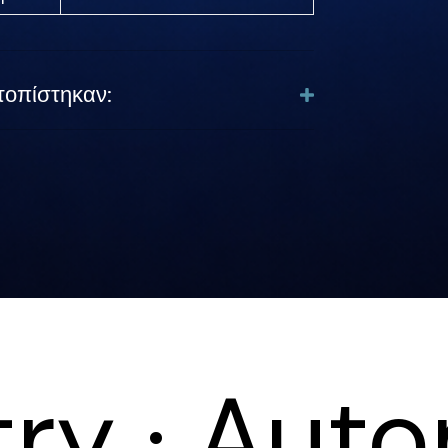
τοπίστηκαν:
etry · Aut